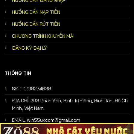
HƯỚNG DẪN NẠP TIỀN
HƯỚNG DẪN RÚT TIỀN
CHƯƠNG TRÌNH KHUYẾN MÃI
ĐĂNG KÝ ĐẠI LÝ
THÔNG TIN
SĐT: 0918274638
ĐỊA CHỈ: 293 Phan Anh, Bình Trị Đông, Bình Tân, Hồ Chí
Minh, Việt Nam
EMAIL:
win55ukcom@gmail.com
Từ khóa tìm kiếm: Win55, win55 casino, win55 game,