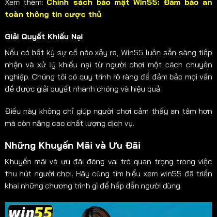
Xem thêm:
Chính sách bảo mật Win55: Đảm bảo an
toàn thông tin cược thủ
Giải Quyết Khiếu Nại
Nếu có bất kỳ sự cố nào xảy ra, Win55 luôn sẵn sàng tiếp
nhận và xử lý khiếu nại từ người chơi một cách chuyên
nghiệp. Chúng tôi có quy trình rõ ràng để đảm bảo mọi vấn
đề được giải quyết nhanh chóng và hiệu quả.
Điều này không chỉ giúp người chơi cảm thấy an tâm hơn
mà còn nâng cao chất lượng dịch vụ.
Những Khuyến Mãi và Ưu Đãi
Khuyến mãi và ưu đãi đóng vai trò quan trọng trong việc
thu hút người chơi. Hãy cùng tìm hiểu xem win55 đã triển
khai những chương trình gì để hấp dẫn người dùng.