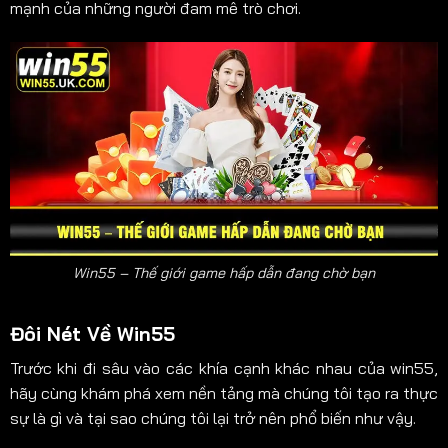
mạnh của những người đam mê trò chơi.
Win55 – Thế giới game hấp dẫn đang chờ bạn
Đôi Nét Về Win55
Trước khi đi sâu vào các khía cạnh khác nhau của win55,
hãy cùng khám phá xem nền tảng mà chúng tôi tạo ra thực
sự là gì và tại sao chúng tôi lại trở nên phổ biến như vậy.