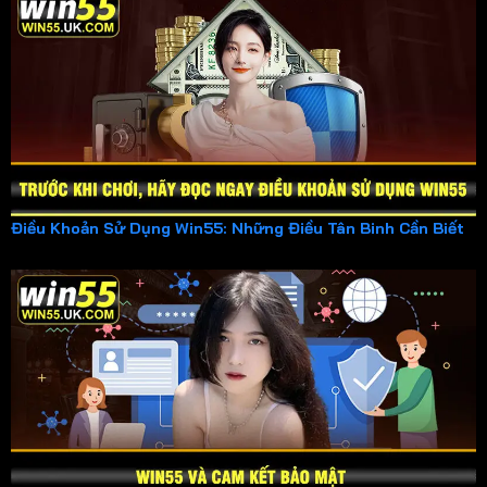
Điều Khoản Sử Dụng Win55: Những Điều Tân Binh Cần Biết