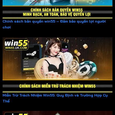
Chính sách bản quyền win55 – Đảm bảo quyền lợi người
chơi
Miễn Trừ Trách Nhiệm Win55: Quy Định và Trường Hợp Cụ
Thể