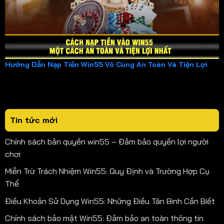
Hướng Dẫn Nạp Tiền Win55 Vô Cùng An Toàn Và Tiện Lợi
Tin tức mới
Chính sách bản quyền win55 – Đảm bảo quyền lợi người
chơi
Miễn Trừ Trách Nhiệm Win55: Quy Định và Trường Hợp Cụ
Thể
Điều Khoản Sử Dụng Win55: Những Điều Tân Binh Cần Biết
Chính sách bảo mật Win55: Đảm bảo an toàn thông tin