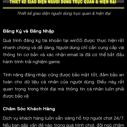
Thiết kế giao diện người dùng trực quan & hiện đại
Đăng Ký và Đăng Nhập
Quá trình đăng ký tài khoản tại win55 được thực hiện rất
nhanh chóng và dễ dàng. Người dùng chỉ cần cung cấp vài
thông tin cơ bản và xác nhận email là đã có thể bắt đầu
hành trình trải nghiệm game.
Tính năng đăng nhập cũng được bảo mật tốt, đảm bảo an
toàn cho dữ liệu cá nhân của người dùng. Điều này rất
quan trọng trong thời đại mà thông tin cá nhân luôn phải
được bảo vệ.
Chăm Sóc Khách Hàng
Dịch vụ khách hàng luôn sẵn sàng hỗ trợ người chơi 24/7.
Nếu bạn gặp vấn đề nào trong quá trình chơi, đội ngũ chăm