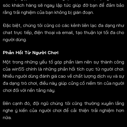
sóc khách hàng sẽ ngay lập tức giúp đỡ bạn để đảm bảo
rằng trải nghiệm của bạn không bị gián đoạn.
Đặc biệt, chúng tôi cũng có các kênh liên lạc đa dạng như
chat trực tiếp, điện thoại và email, tạo thuận lợi tối đa cho
người dùng.
Phản Hồi Từ Người Chơi
Một trong những yếu tố góp phần làm nên sự thành công
của win55 chính là những phản hồi tích cực từ người chơi.
Nhiều người dùng đánh giá cao về chất lượng dịch vụ và sự
đa dạng trò chơi, điều này giúp củng cố niềm tin của người
chơi đối với nền tảng này.
Bên cạnh đó, đội ngũ chúng tôi cũng thường xuyên lắng
nghe ý kiến của người chơi để cải thiện trải nghiệm hơn
nữa.