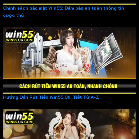
Chính sách bảo mật Win55: Đảm bảo an toàn thông tin
cược thủ
Hướng Dẫn Rút Tiền Win55 Chi Tiết Từ A-Z