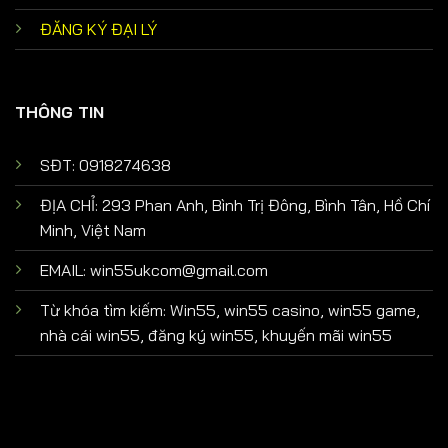
ĐĂNG KÝ ĐẠI LÝ
THÔNG TIN
SĐT: 0918274638
ĐỊA CHỈ: 293 Phan Anh, Bình Trị Đông, Bình Tân, Hồ Chí
Minh, Việt Nam
EMAIL:
win55ukcom@gmail.com
Từ khóa tìm kiếm: Win55, win55 casino, win55 game,
nhà cái win55, đăng ký win55, khuyến mãi win55