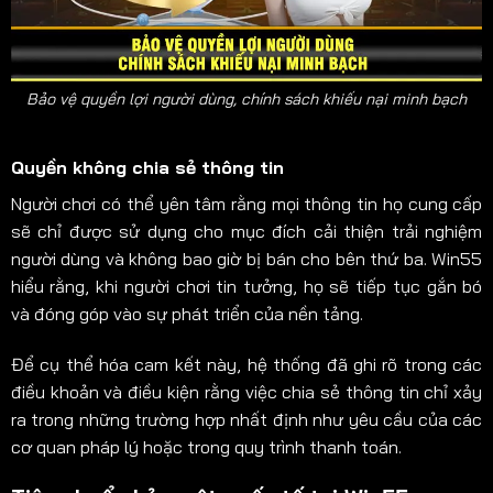
Bảo vệ quyền lợi người dùng, chính sách khiếu nại minh bạch
Quyền không chia sẻ thông tin
Người chơi có thể yên tâm rằng mọi thông tin họ cung cấp
sẽ chỉ được sử dụng cho mục đích cải thiện trải nghiệm
người dùng và không bao giờ bị bán cho bên thứ ba. Win55
hiểu rằng, khi người chơi tin tưởng, họ sẽ tiếp tục gắn bó
và đóng góp vào sự phát triển của nền tảng.
Để cụ thể hóa cam kết này, hệ thống đã ghi rõ trong các
điều khoản và điều kiện rằng việc chia sẻ thông tin chỉ xảy
ra trong những trường hợp nhất định như yêu cầu của các
cơ quan pháp lý hoặc trong quy trình thanh toán.