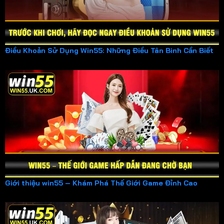
Điều Khoản Sử Dụng Win55: Những Điều Tân Binh Cần Biết
Giới thiệu win55 – Khám Phá Thế Giới Game Đỉnh Cao