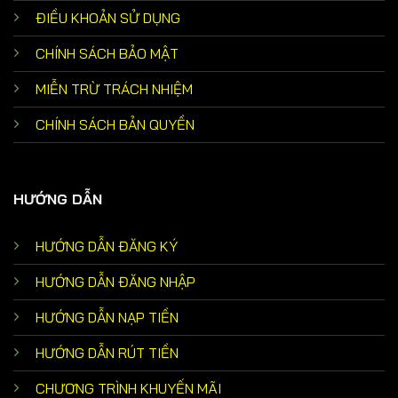
ĐIỀU KHOẢN SỬ DỤNG
CHÍNH SÁCH BẢO MẬT
MIỄN TRỪ TRÁCH NHIỆM
CHÍNH SÁCH BẢN QUYỀN
HƯỚNG DẪN
HƯỚNG DẪN ĐĂNG KÝ
HƯỚNG DẪN ĐĂNG NHẬP
HƯỚNG DẪN NẠP TIỀN
HƯỚNG DẪN RÚT TIỀN
CHƯƠNG TRÌNH KHUYẾN MÃI