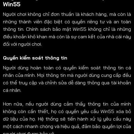
Win55
Người chơi không chỉ đơn thuần là khách hàng, mà còn là
những thành viên đặc biệt có quyền riêng tư và an toàn
thông tin. Chính sách bảo mật Win55 không chỉ là những
điều khoản khô khan mà còn là sự cam kết của nhà cái này
đối với người chơi.
Quyền kiểm soát thông tin
Người dùng hoàn toàn có quyền kiểm soát thông tin cá
nhân của mình. Mọi thông tin mà người dùng cung cấp đều
có thể truy cập và chỉnh sửa dễ dàng thông qua tài khoản
cá nhân.
Hơn nữa, nếu người dùng cảm thấy thông tin của mình
không còn cần thiết, họ có quyền yêu cầu Win55 xóa bỏ
dữ liệu của họ. Hệ thống sẽ tiến hành xử lý yêu cầu này
một cách nhanh chóng và hiệu quả, đảm bảo quyền lợi của
người chơi được bảo vệ.